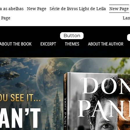
a as abelhas
New Page
Série de livros Light de Leila
New Page
 Page
Lan
Button