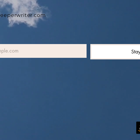
eeperwriter.com
Sta